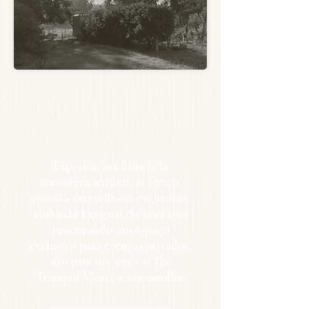
Experimente uma bela
atmosfera natural, ar fresco,
comida maravilhosa e o melhor
vinho do Uruguai. Se você está
procurando um espaço
exclusivo para eventos privados,
não procure mais, o The
Tranquil Vine é a sua escolha.