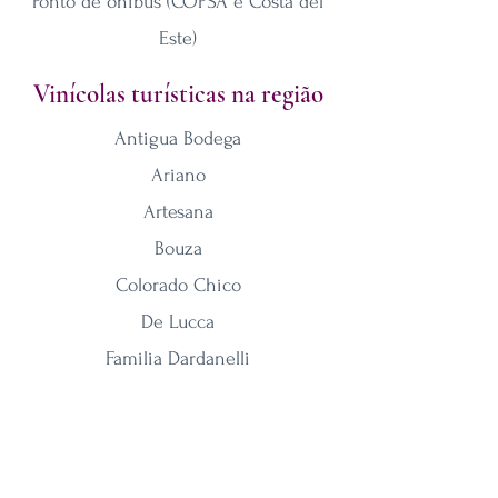
Ponto de ônibus (COPSA e Costa del
Este)
Vinícolas turísticas na região
Antigua Bodega
Ariano
Artesana
Bouza
Colorado Chico
De Lucca
Familia Dardanelli
Familia Deicas
Familia Moizo
H. Stagnari