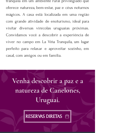
tranquila em um ambiente rural privilegiado que
oferece natureza, bem-estar, paz e céus noturnos
mágicos. A casa está localizada em uma região
com grande atividade de enoturismo, ideal para
visitar diversas vinícolas uruguaias próximas.
Convidamos você a descobrir a experiência de
viver no campo em La Viña Tranquila, um lugar
perfeito para relaxar e aproveitar sozinho, em
casal, com amigos ou em família.
Venha descobrir a paz e a
natureza de Canelones,
Uruguai.
RESERVAS DIRETAS