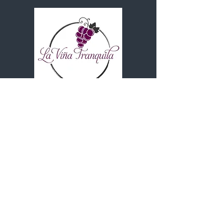
Contato
(+598)
98 290 261
Bate-papo do WhatsApp
lavinatranquila@gmail.com
El Colorado, Canelones - Uruguai
Nós aceitamos